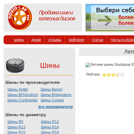
шины
диски
отзывы
рейтинги
статьи
тесты и обзо
Лет
Шины
Рейтинг:
Шины по производителю
Шины Amtel
Шины Barum
Шины BFGoodrich
Шины Bridgestone
Шины Continental
Шины Cooper
все производители
Шины по диаметру
Шины R0
Шины R12
Шины R13
Шины R14
Шины R15
Шины R16