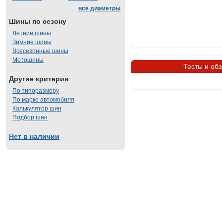
все диаметры
Шины по сезону
Летние шины
Зимние шины
Всесезонные шины
Мотошины
Тесты и обз
Другие критерии
По типоразмеру
По марке автомобиля
Калькулятор шин
Подбор шин
Нет в наличии