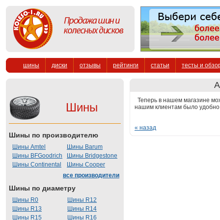
шины
диски
отзывы
рейтинги
статьи
тесты и обзо
А
Теперь в нашем магазине мож
Шины
нашим клиентам было удобно
« назад
Шины по производителю
Шины Amtel
Шины Barum
Шины BFGoodrich
Шины Bridgestone
Шины Continental
Шины Cooper
все производители
Шины по диаметру
Шины R0
Шины R12
Шины R13
Шины R14
Шины R15
Шины R16